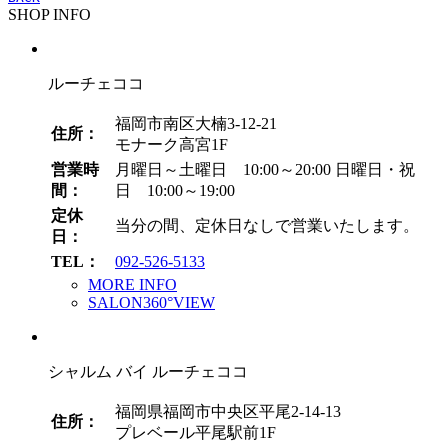
SHOP INFO
カ
イ
ブ
ルーチェココ
福岡市南区大楠3-12-21
住所：
モナーク高宮1F
営業時
月曜日～土曜日 10:00～20:00
日曜日・祝
間：
日 10:00～19:00
定休
当分の間、定休日なしで営業いたします。
日：
TEL：
092-526-5133
MORE INFO
SALON360°VIEW
シャルム バイ ルーチェココ
福岡県福岡市中央区平尾2-14-13
住所：
プレベール平尾駅前1F