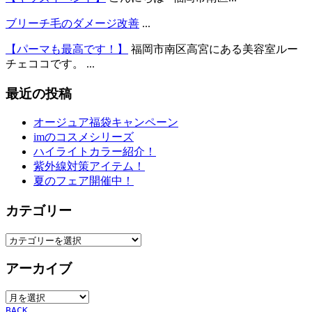
ブリーチ毛のダメージ改善
...
【パーマも最高です！】
福岡市南区高宮にある美容室ルー
チェココです。 ...
最近の投稿
オージュア福袋キャンペーン
imのコスメシリーズ
ハイライトカラー紹介！
紫外線対策アイテム！
夏のフェア開催中！
カテゴリー
カ
テ
アーカイブ
ゴ
リ
ア
ー
ー
BACK