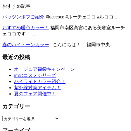
おすすめ記事
パッツンボブご紹介
#lucecoco #ルーチェココ #ルココ...
おすすめ暖色カラー！
福岡市南区高宮にある美容室ルーチ
ェココです！ ...
春のハイトーンカラー
こんにちは！！ 福岡市中央...
最近の投稿
オージュア福袋キャンペーン
imのコスメシリーズ
ハイライトカラー紹介！
紫外線対策アイテム！
夏のフェア開催中！
カテゴリー
カ
テ
アーカイブ
ゴ