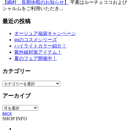
【嶋村 長期休暇のお知らせ】
平素はルーチェココおよび
シャルムをご利用いただき...
最近の投稿
オージュア福袋キャンペーン
imのコスメシリーズ
ハイライトカラー紹介！
紫外線対策アイテム！
夏のフェア開催中！
カテゴリー
カ
テ
アーカイブ
ゴ
リ
ア
ー
ー
BACK
SHOP INFO
カ
イ
ブ