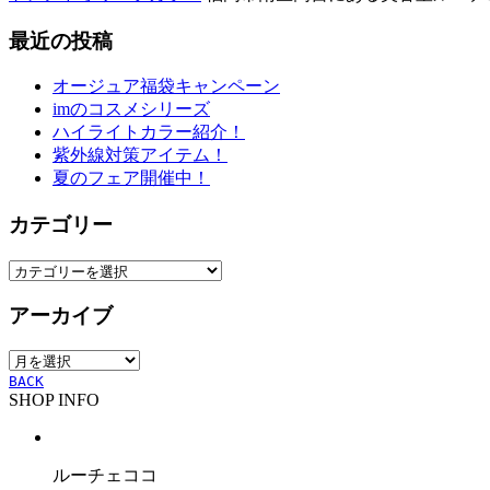
最近の投稿
オージュア福袋キャンペーン
imのコスメシリーズ
ハイライトカラー紹介！
紫外線対策アイテム！
夏のフェア開催中！
カテゴリー
カ
テ
アーカイブ
ゴ
リ
ア
ー
ー
BACK
SHOP INFO
カ
イ
ブ
ルーチェココ