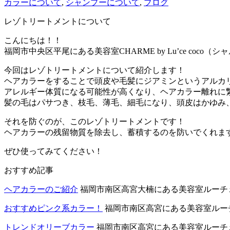
カラーについて
,
シャンプーについて
,
ブログ
レゾトリートメントについて
こんにちは！！
福岡市中央区平尾にある美容室CHARME by Lu’ce coc
今回はレゾトリートメントについて紹介します！
ヘアカラーをすることで頭皮や毛髪にジアミンというアルカ
アレルギー体質になる可能性が高くなり、ヘアカラー離れに
髪の毛はパサつき、枝毛、薄毛、細毛になり、頭皮はかゆみ
それを防ぐのが、このレゾトリートメントです！
ヘアカラーの残留物質を除去し、蓄積するのを防いでくれま
ぜひ使ってみてください！
おすすめ記事
ヘアカラーのご紹介
福岡市南区高宮大楠にある美容室ルーチェ
おすすめピンク系カラー！
福岡市南区高宮にある美容室ルーチェ
トレンドオリーブカラー
福岡市南区高宮にある美容室ルーチェコ