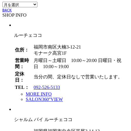
ア
ー
ー
BACK
SHOP INFO
カ
イ
ブ
ルーチェココ
福岡市南区大楠3-12-21
住所：
モナーク高宮1F
営業時
月曜日～土曜日 10:00～20:00
日曜日・祝
間：
日 10:00～19:00
定休
当分の間、定休日なしで営業いたします。
日：
TEL：
092-526-5133
MORE INFO
SALON360°VIEW
シャルム バイ ルーチェココ