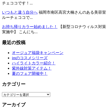
チェココです！...
いつもと違う自分へ
福岡市南区高宮大楠さんのある美容室
ルーチェココで...
お持ち帰りカラー始めました！
【新型コロナウィルス対策
実施中】 こんにち...
最近の投稿
オージュア福袋キャンペーン
imのコスメシリーズ
ハイライトカラー紹介！
紫外線対策アイテム！
夏のフェア開催中！
カテゴリー
カ
テ
アーカイブ
ゴ
リ