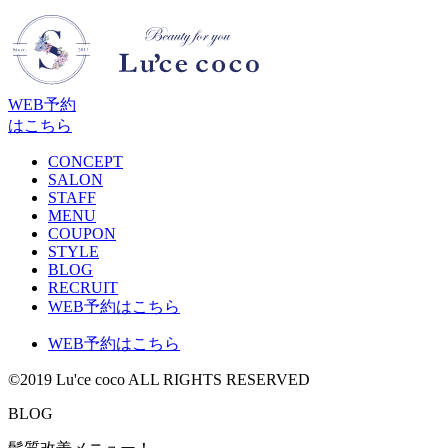
WEB予約
はこちら
CONCEPT
SALON
STAFF
MENU
COUPON
STYLE
BLOG
RECRUIT
WEB予約はこちら
WEB予約はこちら
©2019 Lu'ce coco ALL RIGHTS RESERVED
BLOG