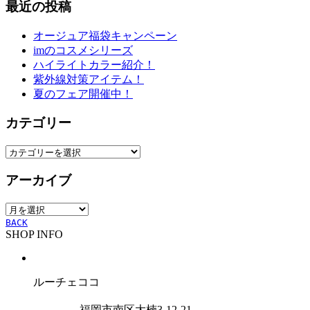
最近の投稿
オージュア福袋キャンペーン
imのコスメシリーズ
ハイライトカラー紹介！
紫外線対策アイテム！
夏のフェア開催中！
カテゴリー
カ
テ
アーカイブ
ゴ
リ
ア
ー
ー
BACK
SHOP INFO
カ
イ
ブ
ルーチェココ
福岡市南区大楠3-12-21