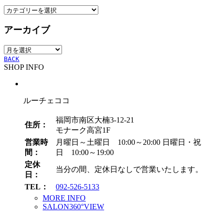
カ
テ
アーカイブ
ゴ
リ
ア
ー
ー
BACK
SHOP INFO
カ
イ
ブ
ルーチェココ
福岡市南区大楠3-12-21
住所：
モナーク高宮1F
営業時
月曜日～土曜日 10:00～20:00
日曜日・祝
間：
日 10:00～19:00
定休
当分の間、定休日なしで営業いたします。
日：
TEL：
092-526-5133
MORE INFO
SALON360°VIEW