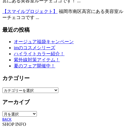
宮にある美容室ルーチェココです！ ...
【スマイルプロジェクト】
福岡市南区高宮にある美容室ル
ーチェココです ...
最近の投稿
オージュア福袋キャンペーン
imのコスメシリーズ
ハイライトカラー紹介！
紫外線対策アイテム！
夏のフェア開催中！
カテゴリー
カ
テ
アーカイブ
ゴ
リ
ア
ー
ー
BACK
SHOP INFO
カ