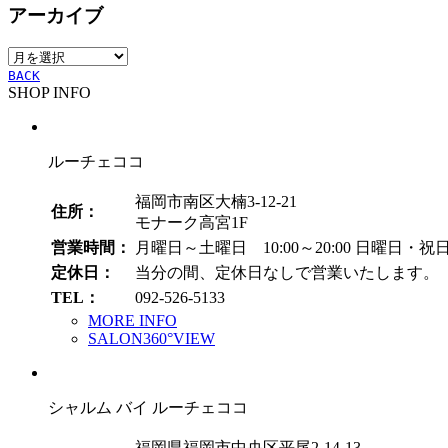
アーカイブ
ゴ
リ
ア
ー
ー
BACK
SHOP INFO
カ
イ
ブ
ルーチェココ
福岡市南区大楠3-12-21
住所：
モナーク高宮1F
営業時間：
月曜日～土曜日 10:00～20:00
日曜日・祝日 1
定休日：
当分の間、定休日なしで営業いたします。
TEL：
092-526-5133
MORE INFO
SALON360°VIEW
シャルム バイ ルーチェココ
福岡県福岡市中央区平尾2-14-13