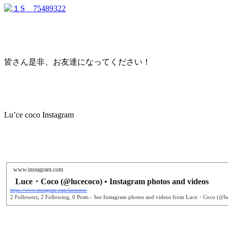
皆さん是非、お友達になってください！
Lu’ce coco Instagram
www.instagram.com
Luce・Coco (@lucecoco) • Instagram photos and videos
https://www.instagram.com/lucecoco/
2 Followers, 2 Following, 0 Posts - See Instagram photos and videos from Luce・Coco (@l