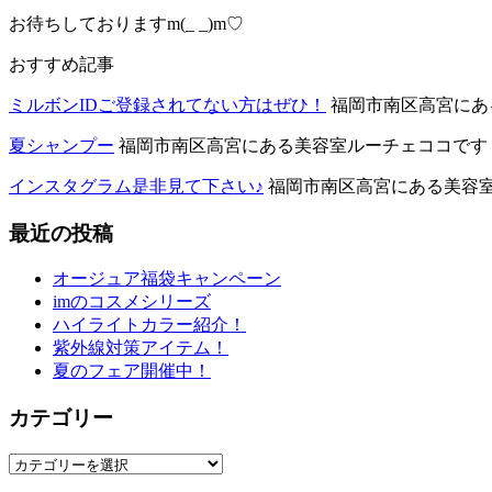
お待ちしておりますm(_ _)m♡
おすすめ記事
ミルボンIDご登録されてない方はぜひ！
福岡市南区高宮にある
夏シャンプー
福岡市南区高宮にある美容室ルーチェココです！ .
インスタグラム是非見て下さい♪
福岡市南区高宮にある美容室ル
最近の投稿
オージュア福袋キャンペーン
imのコスメシリーズ
ハイライトカラー紹介！
紫外線対策アイテム！
夏のフェア開催中！
カテゴリー
カ
テ