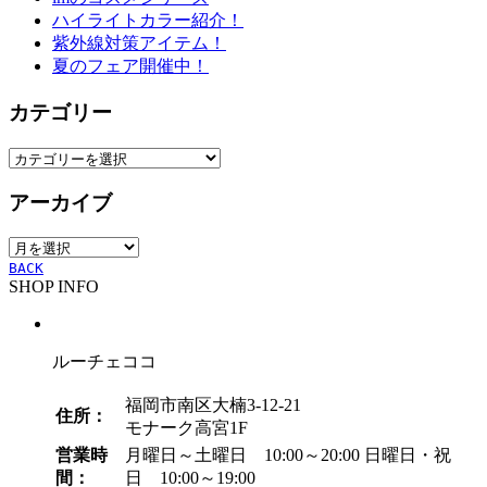
ハイライトカラー紹介！
紫外線対策アイテム！
夏のフェア開催中！
カテゴリー
カ
テ
アーカイブ
ゴ
リ
ア
ー
ー
BACK
SHOP INFO
カ
イ
ブ
ルーチェココ
福岡市南区大楠3-12-21
住所：
モナーク高宮1F
営業時
月曜日～土曜日 10:00～20:00
日曜日・祝
間：
日 10:00～19:00