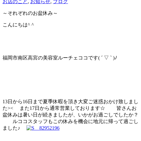
お店のこと
,
お知らせ
,
ブログ
～それぞれのお盆休み～
こんにちは^ ^
福岡市南区高宮の美容室ルーチェココです( ´ ▽ ` )ﾉ
13日から16日まで夏季休暇を頂き大変ご迷惑おかけ致しまし
た>< また17日から通常営業しております☆ 皆さんお
盆休みは暑い日が続きましたが、いかがお過ごしでしたか？
ルココスタッフもこの休みを機会に地元に帰って過ごし
ました♪