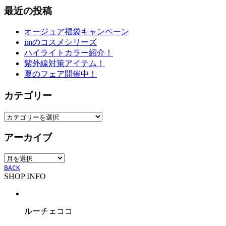
最近の投稿
オージュア福袋キャンペーン
imのコスメシリーズ
ハイライトカラー紹介！
紫外線対策アイテム！
夏のフェア開催中！
カテゴリー
カ
テ
アーカイブ
ゴ
リ
ア
ー
ー
BACK
SHOP INFO
カ
イ
ブ
ルーチェココ