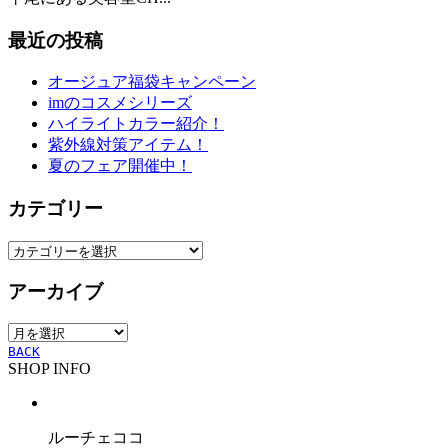
最近の投稿
オージュア福袋キャンペーン
imのコスメシリーズ
ハイライトカラー紹介！
紫外線対策アイテム！
夏のフェア開催中！
カテゴリー
カ
テ
アーカイブ
ゴ
リ
ア
ー
ー
BACK
SHOP INFO
カ
イ
ブ
ルーチェココ