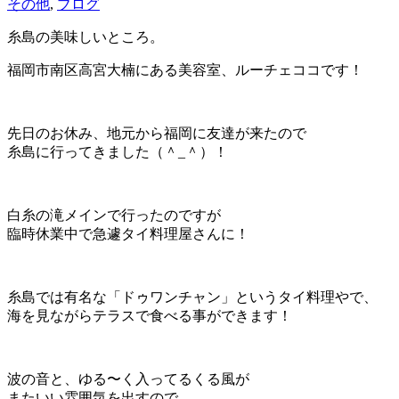
その他
,
ブログ
糸島の美味しいところ。
福岡市南区高宮大楠にある美容室、ルーチェココです！
先日のお休み、地元から福岡に友達が来たので
糸島に行ってきました（＾_＾）！
白糸の滝メインで行ったのですが
臨時休業中で急遽タイ料理屋さんに！
糸島では有名な「ドゥワンチャン」というタイ料理やで、
海を見ながらテラスで食べる事ができます！
波の音と、ゆる〜く入ってるくる風が
またいい雰囲気を出すので