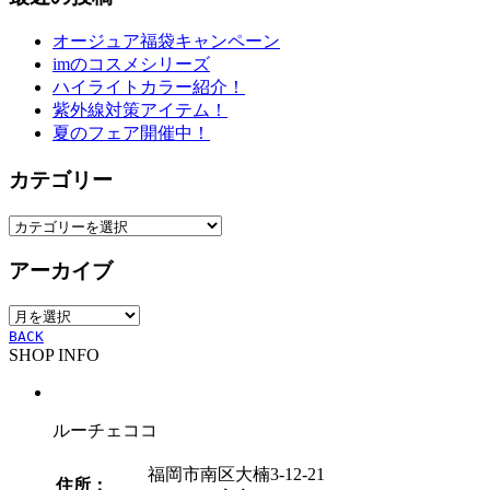
オージュア福袋キャンペーン
imのコスメシリーズ
ハイライトカラー紹介！
紫外線対策アイテム！
夏のフェア開催中！
カテゴリー
カ
テ
アーカイブ
ゴ
リ
ア
ー
ー
BACK
SHOP INFO
カ
イ
ブ
ルーチェココ
福岡市南区大楠3-12-21
住所：