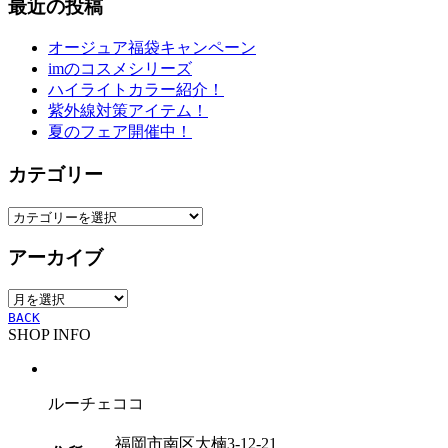
最近の投稿
オージュア福袋キャンペーン
imのコスメシリーズ
ハイライトカラー紹介！
紫外線対策アイテム！
夏のフェア開催中！
カテゴリー
カ
テ
アーカイブ
ゴ
リ
ア
ー
ー
BACK
SHOP INFO
カ
イ
ブ
ルーチェココ
福岡市南区大楠3-12-21