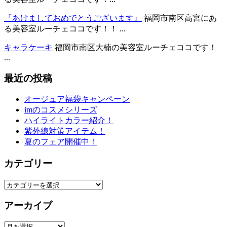
『あけましておめでとうございます』
福岡市南区高宮にあ
る美容室ルーチェココです！！ ...
キャラケーキ
福岡市南区大楠の美容室ルーチェココです！
...
最近の投稿
オージュア福袋キャンペーン
imのコスメシリーズ
ハイライトカラー紹介！
紫外線対策アイテム！
夏のフェア開催中！
カテゴリー
カ
テ
アーカイブ
ゴ
リ
ア
ー