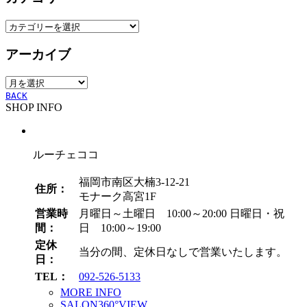
カ
テ
アーカイブ
ゴ
リ
ア
ー
ー
BACK
SHOP INFO
カ
イ
ブ
ルーチェココ
福岡市南区大楠3-12-21
住所：
モナーク高宮1F
営業時
月曜日～土曜日 10:00～20:00
日曜日・祝
間：
日 10:00～19:00
定休
当分の間、定休日なしで営業いたします。
日：
TEL：
092-526-5133
MORE INFO
SALON360°VIEW