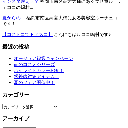
インスタ映え？？
福岡市南区高宮大楠にある美容室ルーチ
ェココの嶋村...
夏からの…
福岡市南区高宮大楠にある美容室ルーチェココ
です！...
【コストコでドドスコ】
こんにちはルココ嶋村です♪ ...
最近の投稿
オージュア福袋キャンペーン
imのコスメシリーズ
ハイライトカラー紹介！
紫外線対策アイテム！
夏のフェア開催中！
カテゴリー
カ
テ
アーカイブ
ゴ
リ