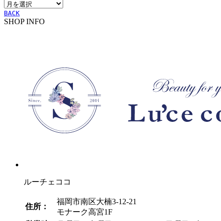
ア
ー
ー
BACK
SHOP INFO
カ
イ
ブ
ルーチェココ
福岡市南区大楠3-12-21
住所：
モナーク高宮1F