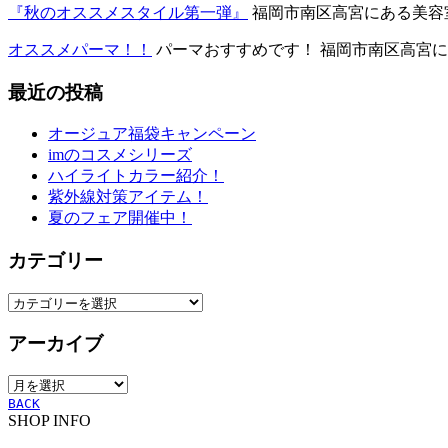
『秋のオススメスタイル第一弾』
福岡市南区高宮にある美容室
オススメパーマ！！
パーマおすすめです！ 福岡市南区高宮にあ
最近の投稿
オージュア福袋キャンペーン
imのコスメシリーズ
ハイライトカラー紹介！
紫外線対策アイテム！
夏のフェア開催中！
カテゴリー
カ
テ
アーカイブ
ゴ
リ
ア
ー
ー
BACK
SHOP INFO
カ
イ