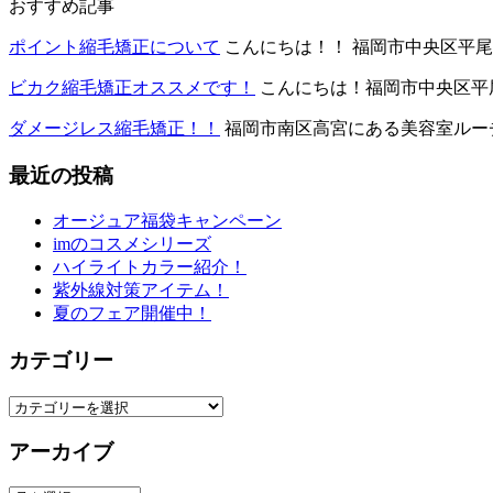
おすすめ記事
ポイント縮毛矯正について
こんにちは！！ 福岡市中央区平尾に
ビカク縮毛矯正オススメです！
こんにちは！福岡市中央区平尾に
ダメージレス縮毛矯正！！
福岡市南区高宮にある美容室ルーチェ
最近の投稿
オージュア福袋キャンペーン
imのコスメシリーズ
ハイライトカラー紹介！
紫外線対策アイテム！
夏のフェア開催中！
カテゴリー
カ
テ
アーカイブ
ゴ
リ