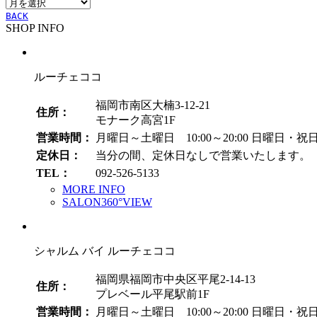
ア
ー
ー
BACK
SHOP INFO
カ
イ
ブ
ルーチェココ
福岡市南区大楠3-12-21
住所：
モナーク高宮1F
営業時間：
月曜日～土曜日 10:00～20:00
日曜日・祝日 1
定休日：
当分の間、定休日なしで営業いたします。
TEL：
092-526-5133
MORE INFO
SALON360°VIEW
シャルム バイ ルーチェココ
福岡県福岡市中央区平尾2-14-13
住所：
プレベール平尾駅前1F
営業時間：
月曜日～土曜日 10:00～20:00
日曜日・祝日 1