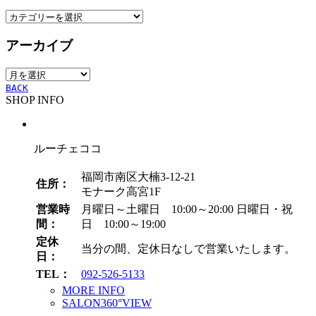
カ
テ
アーカイブ
ゴ
リ
ア
ー
ー
BACK
SHOP INFO
カ
イ
ブ
ルーチェココ
福岡市南区大楠3-12-21
住所：
モナーク高宮1F
営業時
月曜日～土曜日 10:00～20:00
日曜日・祝
間：
日 10:00～19:00
定休
当分の間、定休日なしで営業いたします。
日：
TEL：
092-526-5133
MORE INFO
SALON360°VIEW