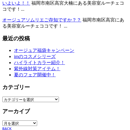
いよいよ！！
福岡市南区高宮大楠にある美容室ルーチェコ
コです！...
オージュアソムリエご存知ですか？？
福岡市南区高宮にあ
る美容室ルーチェココです！ ...
最近の投稿
オージュア福袋キャンペーン
imのコスメシリーズ
ハイライトカラー紹介！
紫外線対策アイテム！
夏のフェア開催中！
カテゴリー
カ
テ
アーカイブ
ゴ
リ
ア
ー
ー
BACK