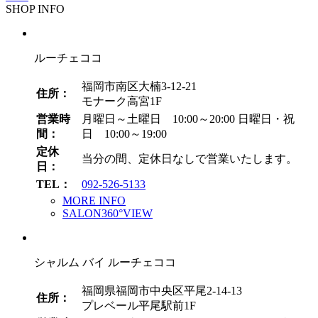
SHOP INFO
カ
イ
ブ
ルーチェココ
福岡市南区大楠3-12-21
住所：
モナーク高宮1F
営業時
月曜日～土曜日 10:00～20:00
日曜日・祝
間：
日 10:00～19:00
定休
当分の間、定休日なしで営業いたします。
日：
TEL：
092-526-5133
MORE INFO
SALON360°VIEW
シャルム バイ ルーチェココ
福岡県福岡市中央区平尾2-14-13
住所：
プレベール平尾駅前1F