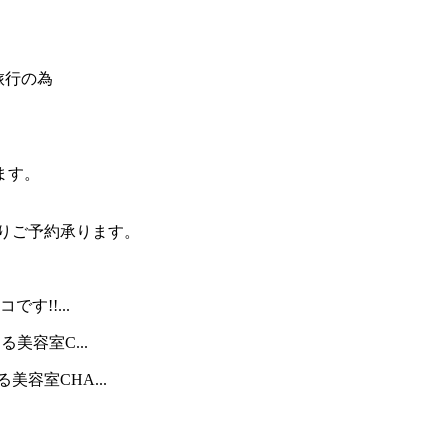
旅行の為
ます。
よりご予約承ります。
す!!...
美容室C...
容室CHA...