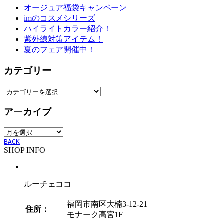
オージュア福袋キャンペーン
imのコスメシリーズ
ハイライトカラー紹介！
紫外線対策アイテム！
夏のフェア開催中！
カテゴリー
カ
テ
アーカイブ
ゴ
リ
ア
ー
ー
BACK
SHOP INFO
カ
イ
ブ
ルーチェココ
福岡市南区大楠3-12-21
住所：
モナーク高宮1F