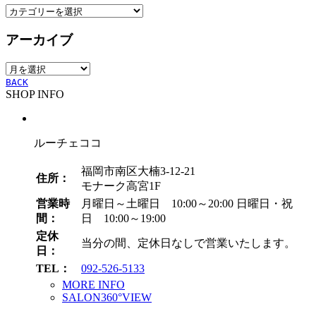
カ
テ
アーカイブ
ゴ
リ
ア
ー
ー
BACK
SHOP INFO
カ
イ
ブ
ルーチェココ
福岡市南区大楠3-12-21
住所：
モナーク高宮1F
営業時
月曜日～土曜日 10:00～20:00
日曜日・祝
間：
日 10:00～19:00
定休
当分の間、定休日なしで営業いたします。
日：
TEL：
092-526-5133
MORE INFO
SALON360°VIEW