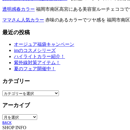
透明感春カラー
福岡市南区高宮にある美容室ルーチェココです！
ママさん人気カラー
赤味のあるカラーでツヤ感を 福岡市南区高
最近の投稿
オージュア福袋キャンペーン
imのコスメシリーズ
ハイライトカラー紹介！
紫外線対策アイテム！
夏のフェア開催中！
カテゴリー
カ
テ
アーカイブ
ゴ
リ
ア
ー
ー
BACK
SHOP INFO
カ