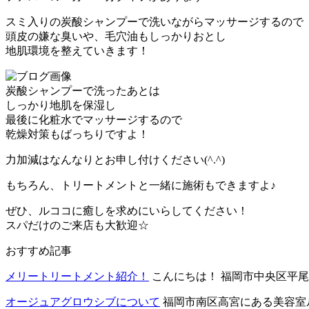
スミ入りの炭酸シャンプーで洗いながらマッサージするので
頭皮の嫌な臭いや、毛穴油もしっかりおとし
地肌環境を整えていきます！
炭酸シャンプーで洗ったあとは
しっかり地肌を保湿し
最後に化粧水でマッサージするので
乾燥対策もばっちりですよ！
力加減はなんなりとお申し付けください(^.^)
もちろん、トリートメントと一緒に施術もできますよ♪
ぜひ、ルココに癒しを求めにいらしてください！
スパだけのご来店も大歓迎☆
おすすめ記事
メリートリートメント紹介！
こんにちは！ 福岡市中央区平尾に
オージュアグロウシブについて
福岡市南区高宮にある美容室ル