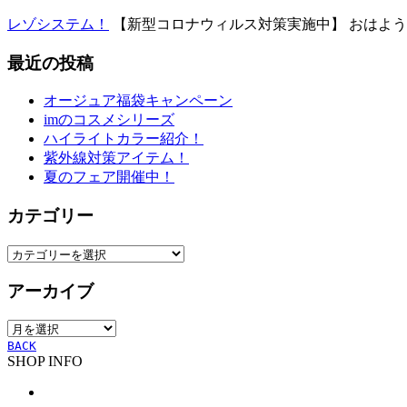
レゾシステム！
【新型コロナウィルス対策実施中】 おはよう..
最近の投稿
オージュア福袋キャンペーン
imのコスメシリーズ
ハイライトカラー紹介！
紫外線対策アイテム！
夏のフェア開催中！
カテゴリー
カ
テ
アーカイブ
ゴ
リ
ア
ー
ー
BACK
SHOP INFO
カ
イ
ブ