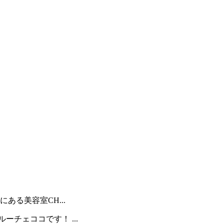
ある美容室CH...
ーチェココです！ ...