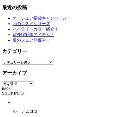
最近の投稿
オージュア福袋キャンペーン
imのコスメシリーズ
ハイライトカラー紹介！
紫外線対策アイテム！
夏のフェア開催中！
カテゴリー
カ
テ
アーカイブ
ゴ
リ
ア
ー
ー
BACK
SHOP INFO
カ
イ
ブ
ルーチェココ