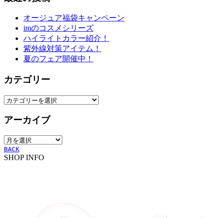
オージュア福袋キャンペーン
imのコスメシリーズ
ハイライトカラー紹介！
紫外線対策アイテム！
夏のフェア開催中！
カテゴリー
カ
テ
アーカイブ
ゴ
リ
ア
ー
ー
BACK
SHOP INFO
カ
イ
ブ