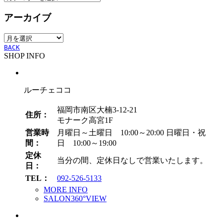
テ
アーカイブ
ゴ
リ
ア
ー
ー
BACK
SHOP INFO
カ
イ
ブ
ルーチェココ
福岡市南区大楠3-12-21
住所：
モナーク高宮1F
営業時
月曜日～土曜日 10:00～20:00
日曜日・祝
間：
日 10:00～19:00
定休
当分の間、定休日なしで営業いたします。
日：
TEL：
092-526-5133
MORE INFO
SALON360°VIEW