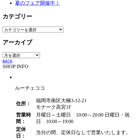
夏のフェア開催中！
カテゴリー
カ
テ
アーカイブ
ゴ
リ
ア
ー
ー
BACK
SHOP INFO
カ
イ
ブ
ルーチェココ
福岡市南区大楠3-12-21
住所：
モナーク高宮1F
営業時
月曜日～土曜日 10:00～20:00
日曜日・祝
間：
日 10:00～19:00
定休
当分の間、定休日なしで営業いたします。
日：