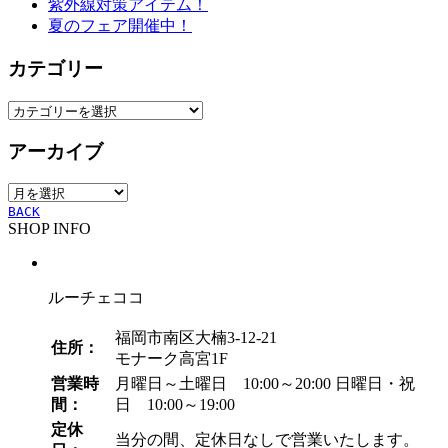
紫外線対策アイテム！
夏のフェア開催中！
カテゴリー
カ
テ
アーカイブ
ゴ
リ
ア
ー
ー
BACK
SHOP INFO
カ
イ
ブ
ルーチェココ
福岡市南区大楠3-12-21
住所：
モナーク高宮1F
営業時
月曜日～土曜日 10:00～20:00
日曜日・祝
間：
日 10:00～19:00
定休
当分の間、定休日なしで営業いたします。