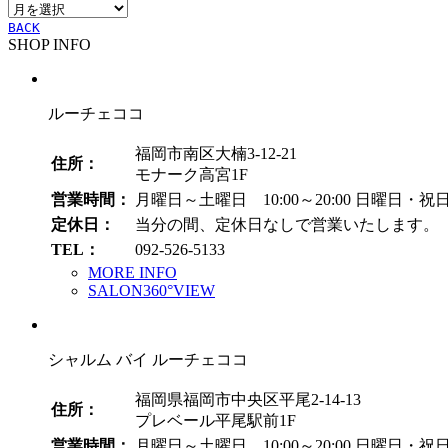
ア
ー
ー
BACK
SHOP INFO
カ
イ
ブ
ルーチェココ
福岡市南区大楠3-12-21
住所：
モナーク高宮1F
営業時間：
月曜日～土曜日 10:00～20:00
日曜日・祝日 1
定休日：
当分の間、定休日なしで営業いたします。
TEL：
092-526-5133
MORE INFO
SALON360°VIEW
シャルム バイ ルーチェココ
福岡県福岡市中央区平尾2-14-13
住所：
プレベール平尾駅前1F
営業時間：
月曜日～土曜日 10:00～20:00
日曜日・祝日 1