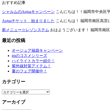
おすすめ記事
シャルムのAujuaキャンペーン
こんにちは！！福岡市中央区平尾
Aujuaチケット 始まりました
こんにちは！ 福岡市南区高宮に
新メニュー☆レゾシステム
おはようございます！ 福岡市南区大
最近の投稿
オージュア福袋キャンペーン
imのコスメシリーズ
ハイライトカラー紹介！
紫外線対策アイテム！
夏のフェア開催中！
カテゴリー
カ
テ
アーカイブ
ゴ
リ