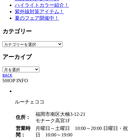
ハイライトカラー紹介！
紫外線対策アイテム！
夏のフェア開催中！
カテゴリー
カ
テ
アーカイブ
ゴ
リ
ア
ー
ー
BACK
SHOP INFO
カ
イ
ブ
ルーチェココ
福岡市南区大楠3-12-21
住所：
モナーク高宮1F
営業時
月曜日～土曜日 10:00～20:00
日曜日・祝
間：
日 10:00～19:00