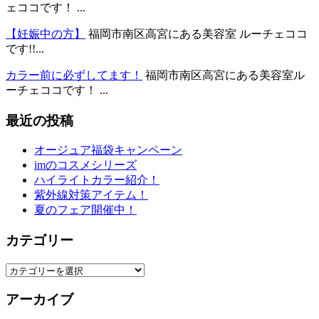
ェココです！ ...
【妊娠中の方】
福岡市南区高宮にある美容室 ルーチェココ
です!!...
カラー前に必ずしてます！
福岡市南区高宮にある美容室ル
ーチェココです！ ...
最近の投稿
オージュア福袋キャンペーン
imのコスメシリーズ
ハイライトカラー紹介！
紫外線対策アイテム！
夏のフェア開催中！
カテゴリー
カ
テ
アーカイブ
ゴ
リ