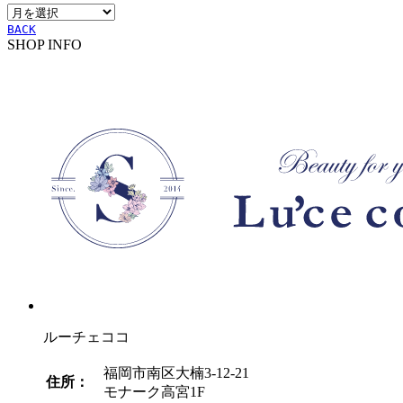
ア
ー
ー
BACK
SHOP INFO
カ
イ
ブ
ルーチェココ
福岡市南区大楠3-12-21
住所：
モナーク高宮1F