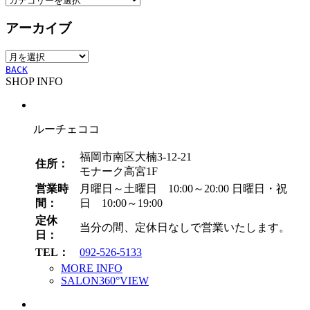
テ
アーカイブ
ゴ
リ
ア
ー
ー
BACK
SHOP INFO
カ
イ
ブ
ルーチェココ
福岡市南区大楠3-12-21
住所：
モナーク高宮1F
営業時
月曜日～土曜日 10:00～20:00
日曜日・祝
間：
日 10:00～19:00
定休
当分の間、定休日なしで営業いたします。
日：
TEL：
092-526-5133
MORE INFO
SALON360°VIEW