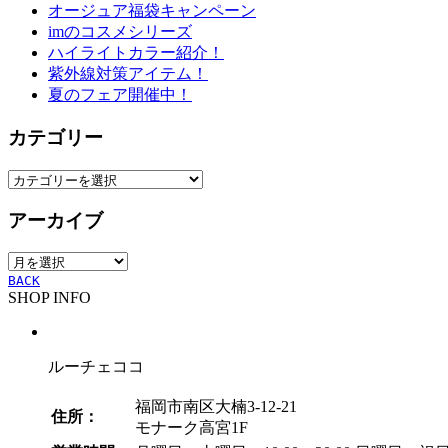
オージュア福袋キャンペーン
imのコスメシリーズ
ハイライトカラー紹介！
紫外線対策アイテム！
夏のフェア開催中！
カテゴリー
カ
テ
アーカイブ
ゴ
リ
ア
ー
ー
BACK
SHOP INFO
カ
イ
ブ
ルーチェココ
福岡市南区大楠3-12-21
住所：
モナーク高宮1F