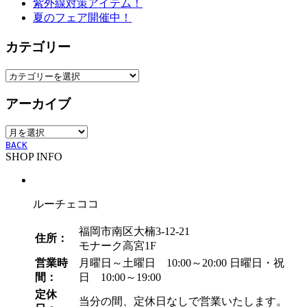
紫外線対策アイテム！
夏のフェア開催中！
カテゴリー
カ
テ
アーカイブ
ゴ
リ
ア
ー
ー
BACK
SHOP INFO
カ
イ
ブ
ルーチェココ
福岡市南区大楠3-12-21
住所：
モナーク高宮1F
営業時
月曜日～土曜日 10:00～20:00
日曜日・祝
間：
日 10:00～19:00
定休
当分の間、定休日なしで営業いたします。