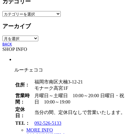
カテゴリー
カ
テ
アーカイブ
ゴ
リ
ア
ー
ー
BACK
SHOP INFO
カ
イ
ブ
ルーチェココ
福岡市南区大楠3-12-21
住所：
モナーク高宮1F
営業時
月曜日～土曜日 10:00～20:00
日曜日・祝
間：
日 10:00～19:00
定休
当分の間、定休日なしで営業いたします。
日：
TEL：
092-526-5133
MORE INFO