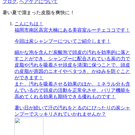
ブログ
,
ヘアケアについて
暑い夏で溜まった皮脂を爽快に！
こんにちは！
福岡市南区高宮大楠にある美容室ルーチェココです！
今回は炭シャンプーについてご紹介します！
細かな泡を含んだ炭酸泡で頭皮の汚れを効率的に落と
すことができ、シャンプーに配合されている炭の力で
皮脂や汚れを吸着させ頭皮を清潔に保つことで、頭皮
の皮脂が原因のニオイやベタつき、かゆみを防ぐこと
ができます！
また、汚れを吸着させる効果のほか、ミネラル分も含
んでいるので頭皮の活動を正常化させ、バリア機能を
高めてくれる効果も期待できる優れものです！
暑い日が続いて汗の汚れをとるのにぴったりの炭シャ
ンプーでスッキリされていかれませんか？