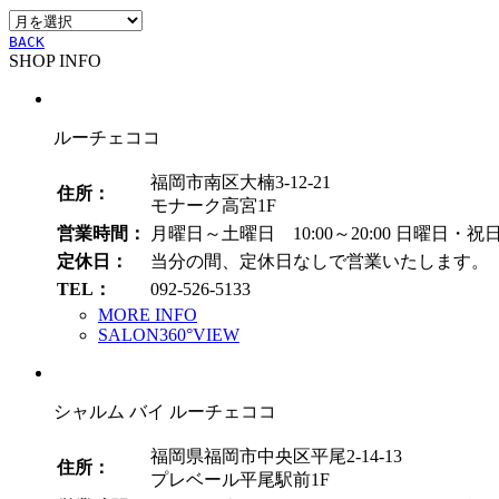
ア
ー
ー
BACK
SHOP INFO
カ
イ
ブ
ルーチェココ
福岡市南区大楠3-12-21
住所：
モナーク高宮1F
営業時間：
月曜日～土曜日 10:00～20:00
日曜日・祝日 1
定休日：
当分の間、定休日なしで営業いたします。
TEL：
092-526-5133
MORE INFO
SALON360°VIEW
シャルム バイ ルーチェココ
福岡県福岡市中央区平尾2-14-13
住所：
プレベール平尾駅前1F