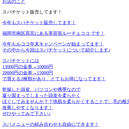
お店のこと
スパチケット販売してます！
今年もスパチケット販売してます！
福岡市南区高宮にある美容室ルーチェココ です！
今年もルココ年末キャンペーンが始まってます！
その中から今回はスパチケットについて紹介します♪
スパチケットには
13000円の金券→10000円
20000円の金券→15000円
で買える2種類があり、とてもお得になってます！
乾燥した頭皮、パソコンや携帯なので
凝り固まってしまった頭皮を柔らかく
ほぐしてみませんか？？地肌を柔らかくすることで、毛の根
改善しやすくなります！
ぜひやってみて下さい♪
スパメニューの組み合わせも自由にできます！