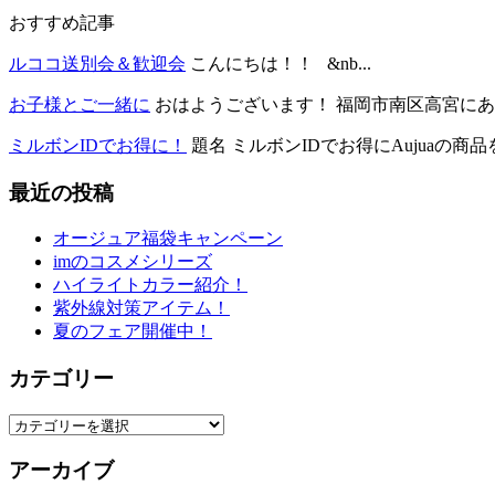
おすすめ記事
ルココ送別会＆歓迎会
こんにちは！！ &nb...
お子様とご一緒に
おはようございます！ 福岡市南区高宮にある.
ミルボンIDでお得に！
題名 ミルボンIDでお得にAujuaの商品を
最近の投稿
オージュア福袋キャンペーン
imのコスメシリーズ
ハイライトカラー紹介！
紫外線対策アイテム！
夏のフェア開催中！
カテゴリー
カ
テ
アーカイブ
ゴ
リ