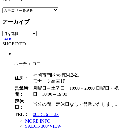
カ
テ
アーカイブ
ゴ
リ
ア
ー
ー
BACK
SHOP INFO
カ
イ
ブ
ルーチェココ
福岡市南区大楠3-12-21
住所：
モナーク高宮1F
営業時
月曜日～土曜日 10:00～20:00
日曜日・祝
間：
日 10:00～19:00
定休
当分の間、定休日なしで営業いたします。
日：
TEL：
092-526-5133
MORE INFO
SALON360°VIEW