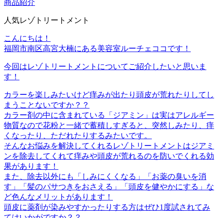
商品紹介
人気レゾトリートメント
こんにちは！
福岡市南区高宮大楠にある美容室ルーチェココです！
今回はレゾトリートメントについてご紹介したいと思いま
す！
カラーを楽しみたいけど痒みが出たり頭皮が荒れたりしてし
まうことないですか？？
カラー剤の中に含まれている「ジアミン」は実はアレルギー
物質なので花粉と一緒で蓄積しすぎると、突然しみたり、痒
くなったり、ただれたりするみたいです。
そんなお悩みを解決してくれるレゾトリートメントはジアミ
ンを除去してくれて痒みや頭皮が荒れるのを防いでくれる効
果があります！
また、除去以外にも「しみにくくなる」「お薬の臭いを消
す」「髪のパサつきをおさえる」「頭皮を健やかにする」な
ど色んなメリットがあります！
頭皮に薬剤が染みやすかったりする方はぜひ1度試されてみ
てはいかがですか？？