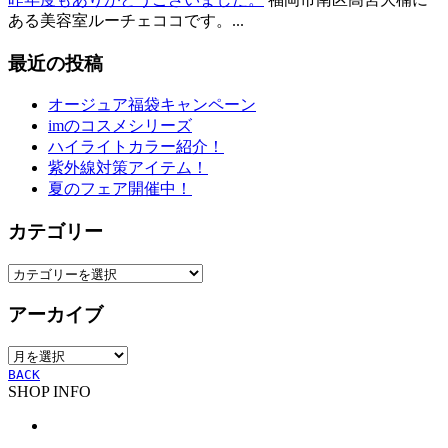
ある美容室ルーチェココです。...
最近の投稿
オージュア福袋キャンペーン
imのコスメシリーズ
ハイライトカラー紹介！
紫外線対策アイテム！
夏のフェア開催中！
カテゴリー
カ
テ
アーカイブ
ゴ
リ
ア
ー
ー
BACK
SHOP INFO
カ
イ
ブ