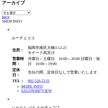
アーカイブ
ゴ
リ
ア
ー
ー
BACK
SHOP INFO
カ
イ
ブ
ルーチェココ
福岡市南区大楠3-12-21
住所：
モナーク高宮1F
営業時
月曜日～土曜日 10:00～20:00
日曜日・祝
間：
日 10:00～19:00
定休
当分の間、定休日なしで営業いたします。
日：
TEL：
092-526-5133
MORE INFO
SALON360°VIEW
シャルム バイ ルーチェココ