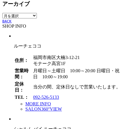
アーカイブ
ゴ
リ
ア
ー
ー
BACK
SHOP INFO
カ
イ
ブ
ルーチェココ
福岡市南区大楠3-12-21
住所：
モナーク高宮1F
営業時
月曜日～土曜日 10:00～20:00
日曜日・祝
間：
日 10:00～19:00
定休
当分の間、定休日なしで営業いたします。
日：
TEL：
092-526-5133
MORE INFO
SALON360°VIEW
シャルム バイ ルーチェココ