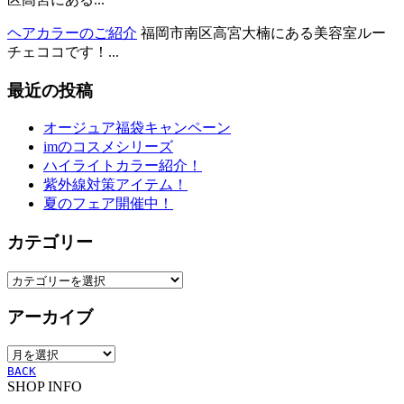
ヘアカラーのご紹介
福岡市南区高宮大楠にある美容室ルー
チェココです！...
最近の投稿
オージュア福袋キャンペーン
imのコスメシリーズ
ハイライトカラー紹介！
紫外線対策アイテム！
夏のフェア開催中！
カテゴリー
カ
テ
アーカイブ
ゴ
リ
ア
ー
ー
BACK
SHOP INFO
カ