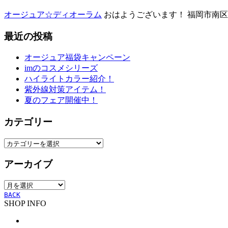
オージュア☆ディオーラム
おはようございます！ 福岡市南区高
最近の投稿
オージュア福袋キャンペーン
imのコスメシリーズ
ハイライトカラー紹介！
紫外線対策アイテム！
夏のフェア開催中！
カテゴリー
カ
テ
アーカイブ
ゴ
リ
ア
ー
ー
BACK
SHOP INFO
カ
イ
ブ