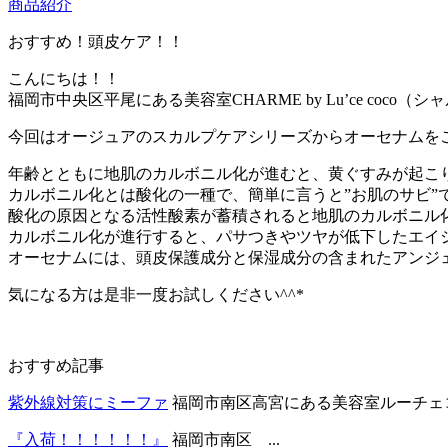
商品紹介
おすすめ！頭皮ケア！！
こんにちは！！
福岡市中央区平尾にある美容室CHARME by Lu’ce coc
今回はオージュアのスカルプケアシリーズからオーセナムを
年齢とともに地肌のカルボニル化が進むと、黄ぐすみが起こ
カルボニル化とは酸化の一種で、簡単に言うと”お肌のサビ”
酸化の原因となる活性酸素が蓄積されると地肌のカルボニル
カルボニル化が進行すると、パサつきやツヤが低下したエイ
オーセナムには、頭皮保護成分と保湿成分の含まれたアンジ
気になる方は是非一度お試しください^^*
おすすめ記事
紫外線対策にミーファ
福岡市南区高宮にある美容室ルーチェココ
『入荷！！！！！！』
福岡市南区 ...