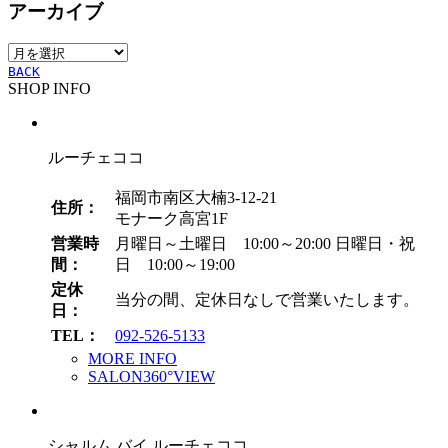
アーカイブ
ゴ
リ
ア
ー
ー
BACK
SHOP INFO
カ
イ
ブ
ルーチェココ
福岡市南区大楠3-12-21
住所：
モナーク高宮1F
営業時
月曜日～土曜日 10:00～20:00
日曜日・祝
間：
日 10:00～19:00
定休
当分の間、定休日なしで営業いたします。
日：
TEL：
092-526-5133
MORE INFO
SALON360°VIEW
シャルム バイ ルーチェココ