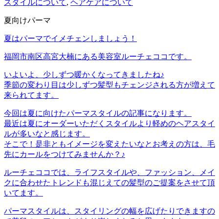
スタイルについて
,
ヘアケアについて
夏向けパーマ
夏はパーマでイメチェンしましょう！
福岡市南区高宮大楠にある美容室ルーチェココです。
いよいよ、少しずつ暖かくなってきましたね♪
季節の変わり目は少しずつ髪型もチェンジされる方が増えて
来られてます。
今回は夏に向けたパーマスタイルの記事になります。
最近は夏にオーダーいただくスタイルより軽めのヘアスタイ
ルが多いなと感じます。
そこで！是非ともイメージを変えたいなとお考えの方は、毛
先にカールをつけてみませんか？♪
ルーチェココでは、ライフスタイルや、ファッション、メイ
クに合わせたトレンドも混じえての髪型のご提案をさせて頂
いてます。
パーマスタイルは、スタイリングの幅を広げたりできますの