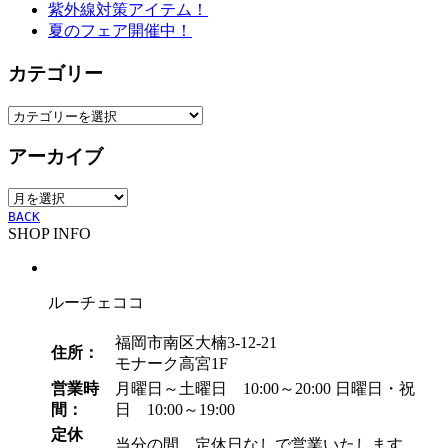
紫外線対策アイテム！
夏のフェア開催中！
カテゴリー
カ
テ
アーカイブ
ゴ
リ
ア
ー
ー
BACK
SHOP INFO
カ
イ
ブ
ルーチェココ
福岡市南区大楠3-12-21
住所：
モナーク高宮1F
営業時
月曜日～土曜日 10:00～20:00
日曜日・祝
間：
日 10:00～19:00
定休
当分の間、定休日なしで営業いたします。