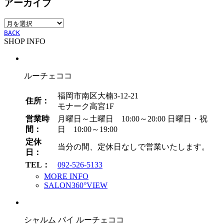
アーカイブ
ゴ
リ
ア
ー
ー
BACK
SHOP INFO
カ
イ
ブ
ルーチェココ
福岡市南区大楠3-12-21
住所：
モナーク高宮1F
営業時
月曜日～土曜日 10:00～20:00
日曜日・祝
間：
日 10:00～19:00
定休
当分の間、定休日なしで営業いたします。
日：
TEL：
092-526-5133
MORE INFO
SALON360°VIEW
シャルム バイ ルーチェココ