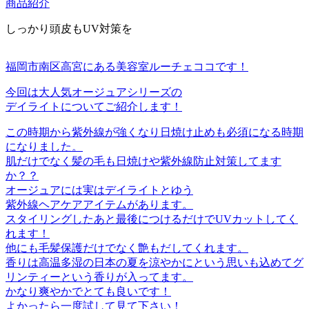
商品紹介
しっかり頭皮もUV対策を
福岡市南区高宮にある美容室ルーチェココです！
今回は大人気オージュアシリーズの
デイライトについてご紹介します！
この時期から紫外線が強くなり日焼け止めも必須になる時期
になりました。
肌だけでなく髪の毛も日焼けや紫外線防止対策してます
か？？
オージュアには実はデイライトとゆう
紫外線ヘアケアアイテムがあります。
スタイリングしたあと最後につけるだけでUVカットしてく
れます！
他にも毛髪保護だけでなく艶もだしてくれます。
香りは高温多湿の日本の夏を涼やかにという思いも込めてグ
リンティーという香りが入ってます。
かなり爽やかでとても良いです！
よかったら一度試して見て下さい！