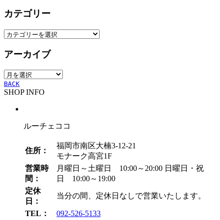
カテゴリー
カ
テ
アーカイブ
ゴ
リ
ア
ー
ー
BACK
SHOP INFO
カ
イ
ブ
ルーチェココ
福岡市南区大楠3-12-21
住所：
モナーク高宮1F
営業時
月曜日～土曜日 10:00～20:00
日曜日・祝
間：
日 10:00～19:00
定休
当分の間、定休日なしで営業いたします。
日：
TEL：
092-526-5133