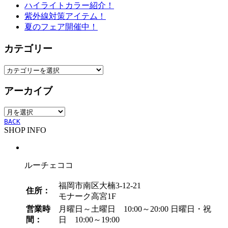
ハイライトカラー紹介！
紫外線対策アイテム！
夏のフェア開催中！
カテゴリー
カ
テ
アーカイブ
ゴ
リ
ア
ー
ー
BACK
SHOP INFO
カ
イ
ブ
ルーチェココ
福岡市南区大楠3-12-21
住所：
モナーク高宮1F
営業時
月曜日～土曜日 10:00～20:00
日曜日・祝
間：
日 10:00～19:00