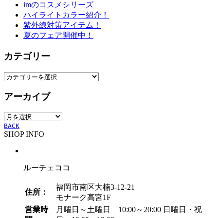
imのコスメシリーズ
ハイライトカラー紹介！
紫外線対策アイテム！
夏のフェア開催中！
カテゴリー
カ
テ
アーカイブ
ゴ
リ
ア
ー
ー
BACK
SHOP INFO
カ
イ
ブ
ルーチェココ
福岡市南区大楠3-12-21
住所：
モナーク高宮1F
営業時
月曜日～土曜日 10:00～20:00
日曜日・祝